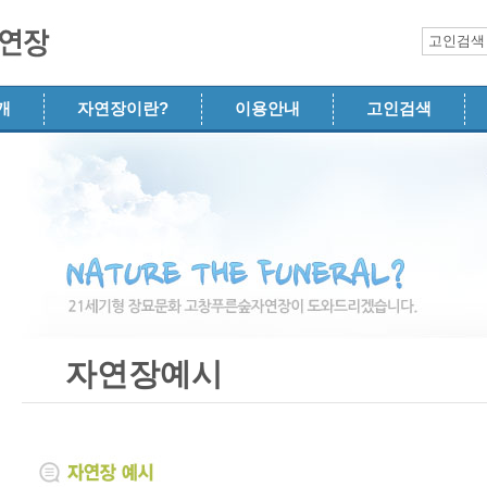
고인검색
개
자연장이란?
이용안내
고인검색
자연장예시