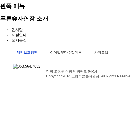
왼쪽 메뉴
푸른숲자연장 소개
인사말
시설안내
오시는길
메뉴 패밀리사이트 바로가기 및 페이지 하단 건너뛰기
개인보호정책
이메일무단수집거부
사이트맵
전북 고창군 신림면 왕림로 94-54
Copyright 2014 고창푸른숲자연장. All Rights Reserve