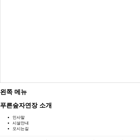
왼쪽 메뉴
푸른숲자연장 소개
인사말
시설안내
오시는길
메뉴 패밀리사이트 바로가기 및 페이지 하단 건너뛰기