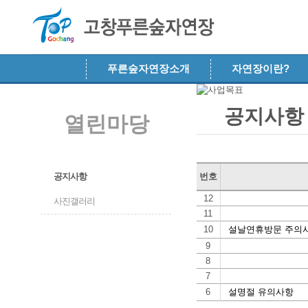
메뉴 건너뛰기
푸른숲자연장소개
자연장이란?
공지사항
열린마당
공지사항
번호
12
사진갤러리
11
10
설날연휴방문 주의
9
8
7
6
설명절 유의사항