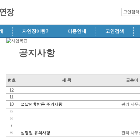
고인검색
개
자연장이란?
이용안내
고인검색
공지사항
번호
제 목
글쓴이
12
11
10
설날연휴방문 주의사항
관리 사무
9
8
7
6
설명절 유의사항
관리 사무